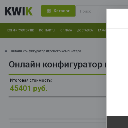
KWI
K
Каталог
КОНФИГУРАТОР ПК
КОНТАКТЫ
ОПЛАТА
ДОСТАВКА
ГАРАНТИЯ
О КОМ
Нам оч
другие.
Онлайн конфигуратор игрового компьютера
Онлайн конфигуратор игро
Закончи
В
Итоговая стоимость:
3x
45401 руб.
О
32