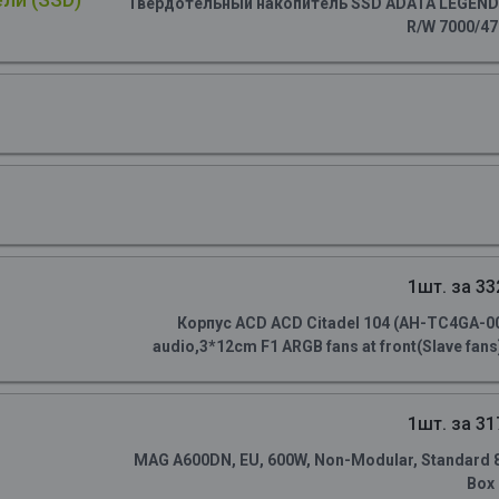
Твердотельный накопитель SSD ADATA LEGEND 90
R/W 7000/4
1шт. за 33
Корпус ACD ACD Citadel 104 (AH-TC4GA-0
audio,3*12cm F1 ARGB fans at front(Slave fans)
1шт. за 31
MAG A600DN, EU, 600W, Non-Modular, Standard 80 
Box