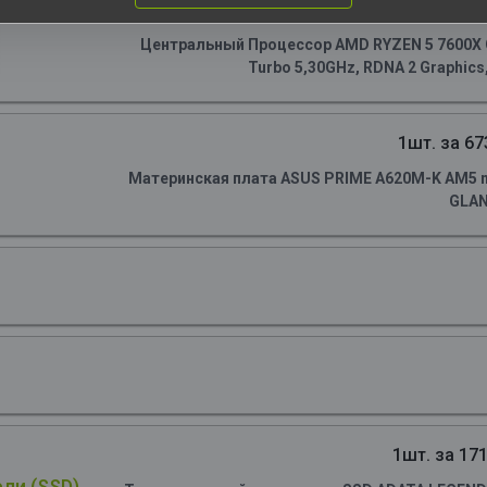
1шт. за 150
Центральный Процессор AMD RYZEN 5 7600X OE
Turbo 5,30GHz, RDNA 2 Graphics
1шт. за 67
Материнская плата ASUS PRIME A620M-K AM5 m
GLA
1шт. за 171
ли (SSD)