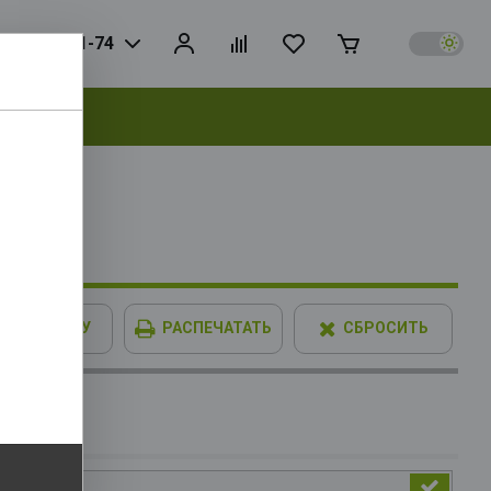
925) 728-81-74
выбрать
 192bit
В КОРЗИНУ
РАСПЕЧАТАТЬ
СБРОСИТЬ
GB DDR4