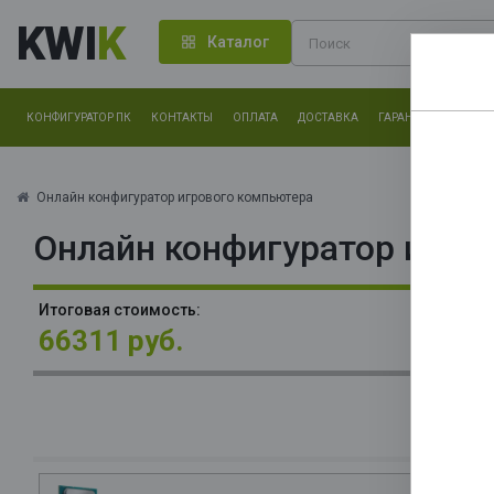
KWI
K
Каталог
КОНФИГУРАТОР ПК
КОНТАКТЫ
ОПЛАТА
ДОСТАВКА
ГАРАНТИЯ
О КОМ
Нам оч
другие.
Онлайн конфигуратор игрового компьютера
Онлайн конфигуратор игро
Закончи
П
Итоговая стоимость:
(R
66311 руб.
64
М
4*
8*
О