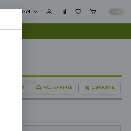
925) 728-81-74
выбрать
00X OEM
hics, L3
В КОРЗИНУ
РАСПЕЧАТАТЬ
СБРОСИТЬ
0, AM5,
3.2Gen1,
IMM XPG