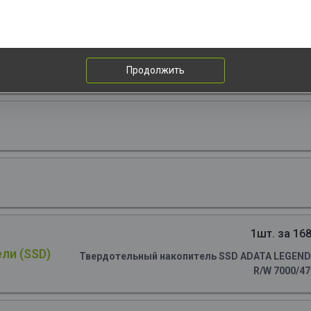
ncer 2*32, 1.4V, CL32-39-39, On-Die ECC, Power Management IC, black
Продолжить
1шт. за 168
ли (SSD)
Твердотельный накопитель SSD ADATA LEGEND 90
R/W 7000/4