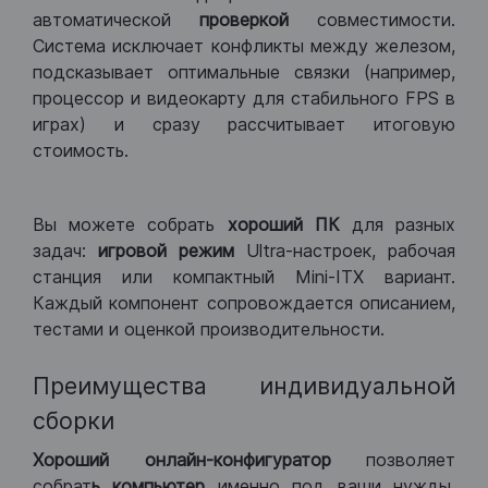
автоматической
проверкой
совместимости.
Система исключает конфликты между железом,
подсказывает оптимальные связки (например,
процессор и видеокарту для стабильного FPS в
играх) и сразу рассчитывает итоговую
стоимость.
Вы можете собрать
хороший ПК
для разных
задач:
игровой режим
Ultra-настроек, рабочая
станция или компактный Mini-ITX вариант.
Каждый компонент сопровождается описанием,
тестами и оценкой производительности.
Преимущества индивидуальной
сборки
Хороший
онлайн-конфигуратор
позволяет
собрат
ь компьютер
именно под ваши нужды.