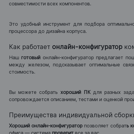
совместимости всех компонентов.
Это удобный инструмент для подбора оптимальн
процессора до дизайна корпуса.
Как работает
онлайн-конфигуратор
ко
Наш
готовый
онлайн-конфигуратор предлагает по
между железом, подсказывает оптимальные связк
стоимость.
Вы можете собрать
хороший ПК
для разных зад
сопровождается описанием, тестами и оценкой про
Преимущества индивидуальной сборк
Хороший
онлайн-конфигуратор
позволяет собрат
ь 
офиса — система
проверит
все за вас.