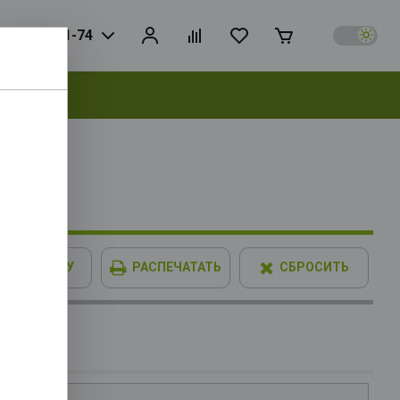
925) 728-81-74
выбрать
2FAN RTL
В КОРЗИНУ
РАСПЕЧАТАТЬ
СБРОСИТЬ
0KF OEM
GHz(EC),
 Without
 RTL