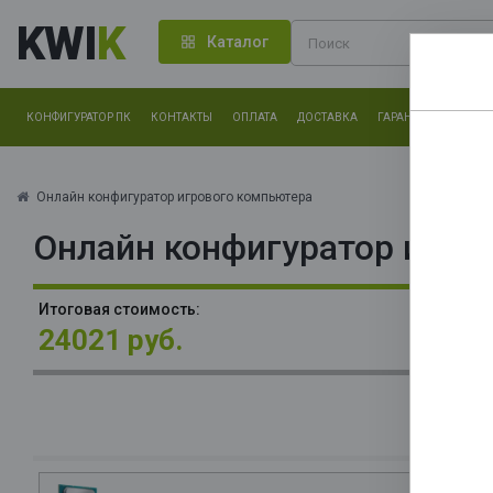
KWI
K
Каталог
КОНФИГУРАТОР ПК
КОНТАКТЫ
ОПЛАТА
ДОСТАВКА
ГАРАНТИЯ
О КОМ
Нам оч
другие.
Онлайн конфигуратор игрового компьютера
Онлайн конфигуратор игро
Закончи
В
Итоговая стоимость:
{2
24021 руб.
П
(R
P
Gr
М