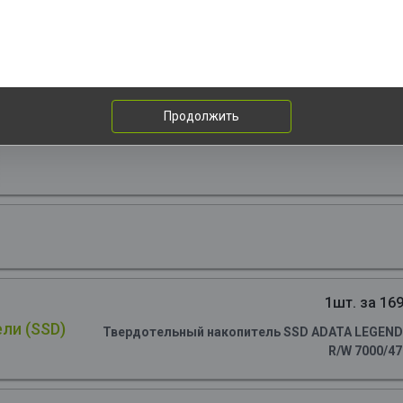
перативная память:
Модуль памяти ADATA 64GB DDR5 6400 D
ncer 2*32, 1.4V, CL32-39-39, On-Die ECC, Power Management IC, black
Продолжить
1шт. за 169
ли (SSD)
Твердотельный накопитель SSD ADATA LEGEND 90
R/W 7000/4