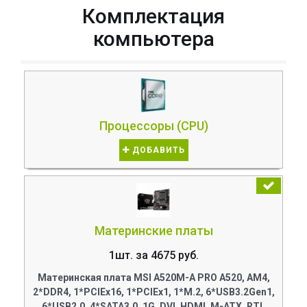
Комплектация
компьютера
Процессоры (CPU)
ДОБАВИТЬ
Материнские платы
1шт. за 4675 руб.
Материнская плата MSI A520M-A PRO A520, AM4,
2*DDR4, 1*PCIEx16, 1*PCIEx1, 1*M.2, 6*USB3.2Gen1,
6*USB2.0, 4*SATA3.0, 1G, DVI, HDMI, M-ATX, RTL