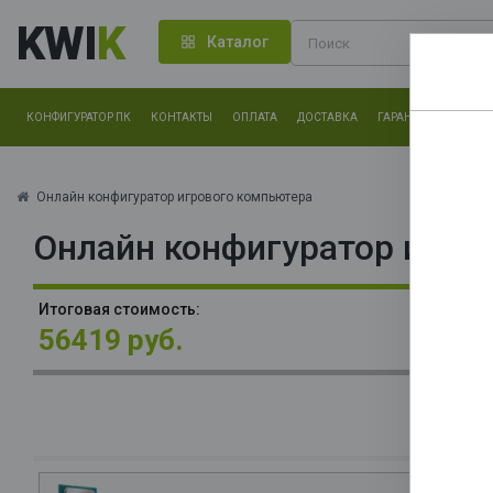
KWI
K
Каталог
КОНФИГУРАТОР ПК
КОНТАКТЫ
ОПЛАТА
ДОСТАВКА
ГАРАНТИЯ
О КОМ
Нам оч
другие.
Онлайн конфигуратор игрового компьютера
Онлайн конфигуратор игро
Закончи
П
Итоговая стоимость:
(P
56419 руб.
T
О
La
В
S