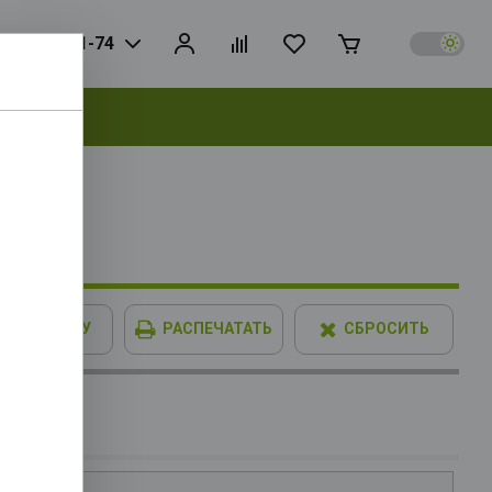
925) 728-81-74
выбрать
00F OEM
 L3 16Mb,
В КОРЗИНУ
РАСПЕЧАТАТЬ
СБРОСИТЬ
IMM XPG
опитель
SD8 PCIe