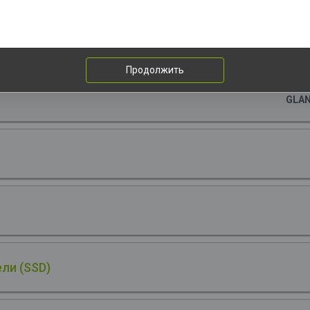
n4x4 with NVMe, 7200/5700, TLC, 300TBW
1шт. за 66
Продолжить
Материнская плата ASUS PRIME A620M-K AM5 m
GLA
ли (SSD)