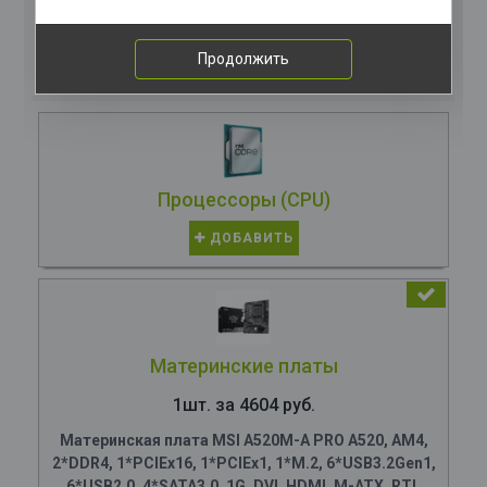
Комплектация
компьютера
Продолжить
Процессоры (CPU)
ДОБАВИТЬ
Материнские платы
1шт. за 4604 руб.
Материнская плата MSI A520M-A PRO A520, AM4,
2*DDR4, 1*PCIEx16, 1*PCIEx1, 1*M.2, 6*USB3.2Gen1,
6*USB2.0, 4*SATA3.0, 1G, DVI, HDMI, M-ATX, RTL