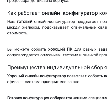
процессора до дизайна корпуса.
Как работает
онлайн-конфигуратор
ко
Наш
готовый
онлайн-конфигуратор предлагает по
между железом, подсказывает оптимальные связк
стоимость.
Вы можете собрать
хороший ПК
для разных зад
сопровождается описанием, тестами и оценкой про
Преимущества индивидуальной сборк
Хороший
онлайн-конфигуратор
позволяет собрат
ь 
офиса — система
проверит
все за вас.
Готовая конфигурация
собирается
нашими специали