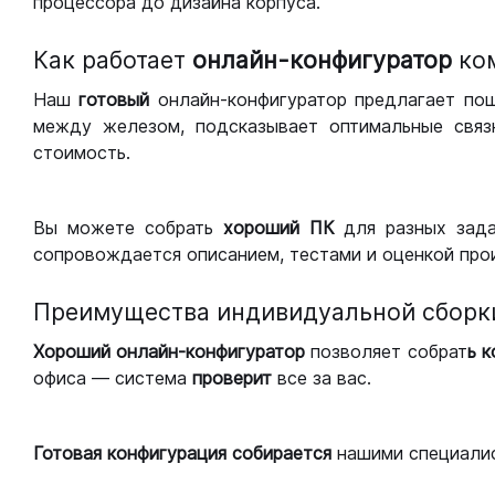
процессора до дизайна корпуса.
Как работает
онлайн-конфигуратор
ко
Наш
готовый
онлайн-конфигуратор предлагает по
между железом, подсказывает оптимальные связк
стоимость.
Вы можете собрать
хороший ПК
для разных зад
сопровождается описанием, тестами и оценкой про
Преимущества индивидуальной сборк
Хороший
онлайн-конфигуратор
позволяет собрат
ь 
офиса — система
проверит
все за вас.
Готовая конфигурация
собирается
нашими специали