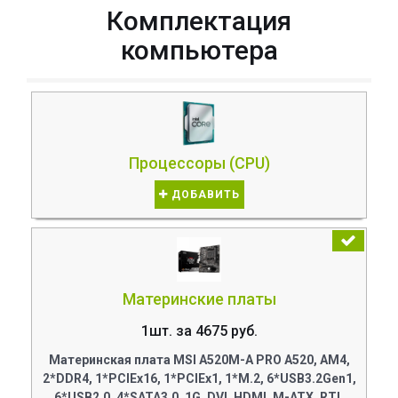
Комплектация
компьютера
Процессоры (CPU)
ДОБАВИТЬ
Материнские платы
1шт. за 4675 руб.
Материнская плата MSI A520M-A PRO A520, AM4,
2*DDR4, 1*PCIEx16, 1*PCIEx1, 1*M.2, 6*USB3.2Gen1,
6*USB2.0, 4*SATA3.0, 1G, DVI, HDMI, M-ATX, RTL