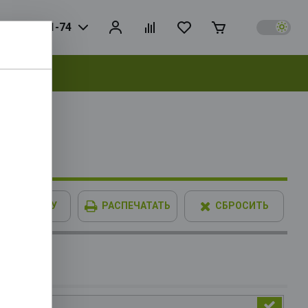
925) 728-81-74
выбрать
B GDDR6
В КОРЗИНУ
РАСПЕЧАТАТЬ
СБРОСИТЬ
IMM XPG
опитель
SD8 PCIe