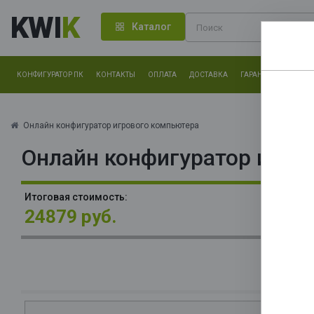
KWI
K
Каталог
КОНФИГУРАТОР ПК
КОНТАКТЫ
ОПЛАТА
ДОСТАВКА
ГАРАНТИЯ
О КОМ
Нам оч
другие.
Онлайн конфигуратор игрового компьютера
Онлайн конфигуратор игро
Закончи
В
Итоговая стоимость:
12
24879 руб.
О
La
В
S
Ge