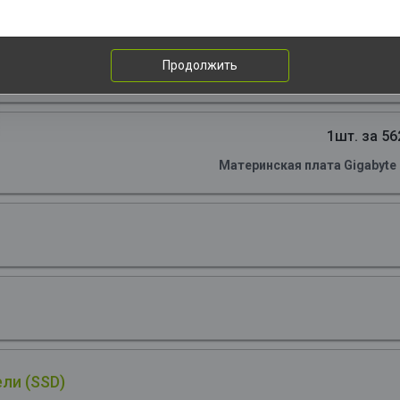
1шт. за 121
Центральный Процессор Intel Core i5-12400F O
Performance Base 2,50GHz(PC), Turbo 4,40GHz,
Продолжить
7.5Mb, Cache 18Mb, Base TDP 65W, Turbo
1шт. за 56
Материнская плата Gigabyte
ли (SSD)