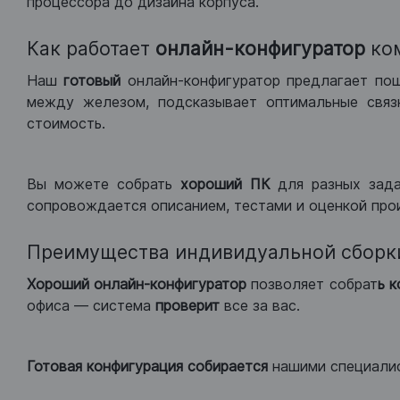
процессора до дизайна корпуса.
Как работает
онлайн-конфигуратор
ко
Наш
готовый
онлайн-конфигуратор предлагает по
между железом, подсказывает оптимальные связк
стоимость.
Вы можете собрать
хороший ПК
для разных зад
сопровождается описанием, тестами и оценкой про
Преимущества индивидуальной сборк
Хороший
онлайн-конфигуратор
позволяет собрат
ь 
офиса — система
проверит
все за вас.
Готовая конфигурация
собирается
нашими специали