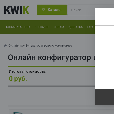
KWI
K
Каталог
КОНФИГУРАТОР ПК
КОНТАКТЫ
ОПЛАТА
ДОСТАВКА
ГАРАНТИЯ
О КОМ
Нам оч
другие.
Онлайн конфигуратор игрового компьютера
Онлайн конфигуратор игро
Закончи
М
Итоговая стоимость:
О
0 руб.