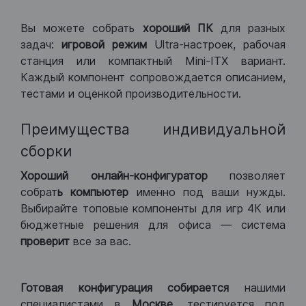
Вы можете собрать
хороший ПК
для разных
задач:
игровой режим
Ultra-настроек, рабочая
станция или компактный Mini-ITX вариант.
Каждый компонент сопровождается описанием,
тестами и оценкой производительности.
Преимущества индивидуальной
сборки
Хороший
онлайн-конфигуратор
позволяет
собрат
ь компьютер
именно под ваши нужды.
Выбирайте топовые компоненты для игр 4К или
бюджетные решения для офиса — система
проверит
все за вас.
Готовая конфигурация
собирается
нашими
специалистами в
Москве,
тестируется под