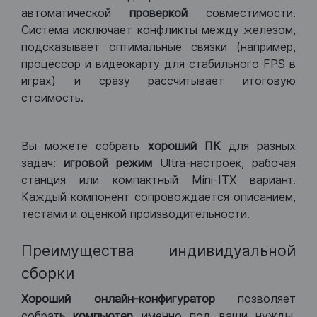
автоматической
проверкой
совместимости.
Система исключает конфликты между железом,
подсказывает оптимальные связки (например,
процессор и видеокарту для стабильного FPS в
играх) и сразу рассчитывает итоговую
стоимость.
Вы можете собрать
хороший ПК
для разных
задач:
игровой режим
Ultra-настроек, рабочая
станция или компактный Mini-ITX вариант.
Каждый компонент сопровождается описанием,
тестами и оценкой производительности.
Преимущества индивидуальной
сборки
Хороший
онлайн-конфигуратор
позволяет
собрат
ь компьютер
именно под ваши нужды.