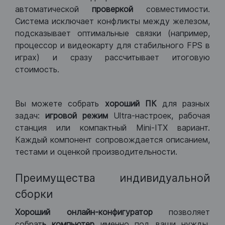
автоматической
проверкой
совместимости.
Система исключает конфликты между железом,
подсказывает оптимальные связки (например,
процессор и видеокарту для стабильного FPS в
играх) и сразу рассчитывает итоговую
стоимость.
Вы можете собрать
хороший ПК
для разных
задач:
игровой режим
Ultra-настроек, рабочая
станция или компактный Mini-ITX вариант.
Каждый компонент сопровождается описанием,
тестами и оценкой производительности.
Преимущества индивидуальной
сборки
Хороший
онлайн-конфигуратор
позволяет
собрат
ь компьютер
именно под ваши нужды.