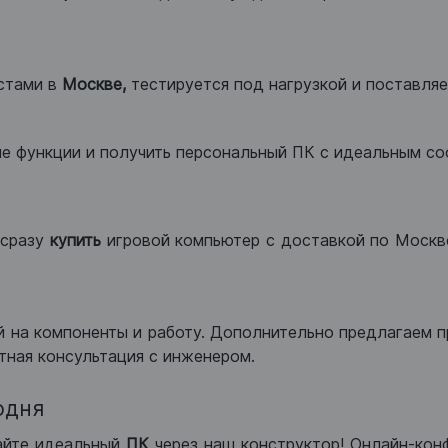
стами в
Москве,
тестируется под нагрузкой и поставляет
ые функции и получить персональный ПК с идеальным с
сразу
купить
игровой компьютер с доставкой по Москве
 на компоненты и работу. Дополнительно предлагаем п
тная консультация с инженером.
одня
айте идеальный
ПК
через наш конструктор! Онлайн-кон