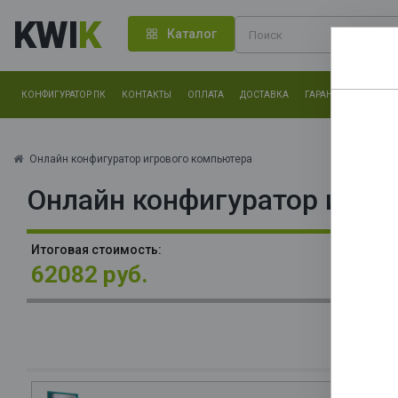
KWI
K
Каталог
КОНФИГУРАТОР ПК
КОНТАКТЫ
ОПЛАТА
ДОСТАВКА
ГАРАНТИЯ
О КОМ
Нам оч
другие.
Онлайн конфигуратор игрового компьютера
Онлайн конфигуратор игро
Закончи
П
Итоговая стоимость:
L
62082 руб.
2,
Ca
О
32
В