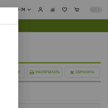
925) 728-81-74
выбрать
 (Raptor
nce Base
В КОРЗИНУ
РАСПЕЧАТАТЬ
СБРОСИТЬ
2 9.5Mb,
GB DDR4
опитель