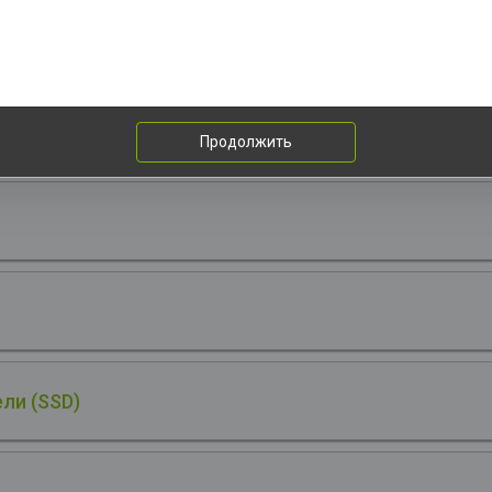
SD Crucial M.2 2280 500GB Crucial T500 Client SSD CT500T500S
n4x4 with NVMe, 7200/5700, TLC, 300TBW
1шт. за 56
Материнская плата Gigabyte
Продолжить
ли (SSD)