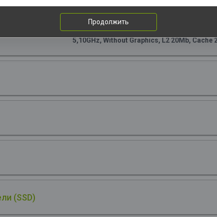
1шт. за 219
Центральный Процессор Intel Core i5-13600KF OE
Продолжить
Efficient-core Base 2.60GHz(EC), Performance 
5,10GHz, Without Graphics, L2 20Mb, Cache
ли (SSD)