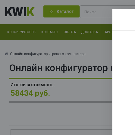
KWI
K
Каталог
КОНФИГУРАТОР ПК
КОНТАКТЫ
ОПЛАТА
ДОСТАВКА
ГАРАНТИЯ
О КОМ
Нам оч
другие.
Онлайн конфигуратор игрового компьютера
Онлайн конфигуратор игро
Закончи
М
Итоговая стоимость:
О
58434 руб.
La
В
S
Ge