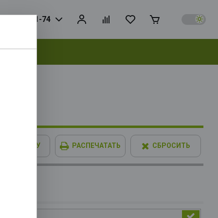
925) 728-81-74
выбрать
 RTL
IMM XPG
В КОРЗИНУ
РАСПЕЧАТАТЬ
СБРОСИТЬ
опитель
SD8 PCIe