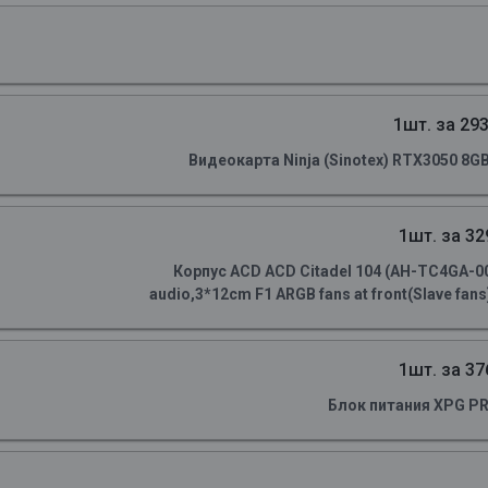
1шт. за 293
Видеокарта Ninja (Sinotex) RTX3050 8G
1шт. за 32
Корпус ACD ACD Citadel 104 (AH-TC4GA-0
audio,3*12cm F1 ARGB fans at front(Slave fans)
1шт. за 37
Блок питания XPG P