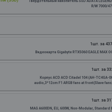
Твердотельный накопитель SSD ADATA LEGEND 90
R/W 7000/4
1шт. за 437
Видеокарта Gigabyte RTX5060 EAGLE MAX OC
1шт. за 33
Корпус ACD ACD Citadel 104 (AH-TC4GA-0
audio,3*12cm F1 ARGB fans at front(Slave fans)
1шт. за 31
MAG A600DN, EU, 600W, Non-Modular, Standard 80 