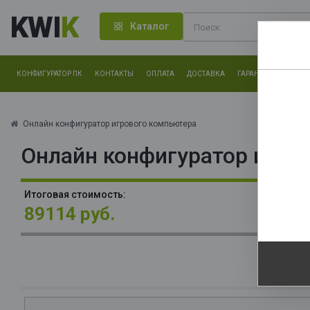
KWI
K
Каталог
КОНФИГУРАТОР ПК
КОНТАКТЫ
ОПЛАТА
ДОСТАВКА
ГАРАНТИЯ
О КОМ
Нам оч
другие.
Онлайн конфигуратор игрового компьютера
Онлайн конфигуратор игро
Закончи
О
Итоговая стоимость:
La
89114 руб.