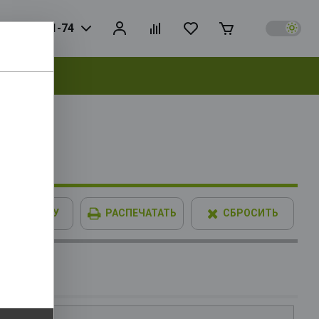
925) 728-81-74
выбрать
00F OEM
 L3 16Mb,
В КОРЗИНУ
РАСПЕЧАТАТЬ
СБРОСИТЬ
IMM XPG