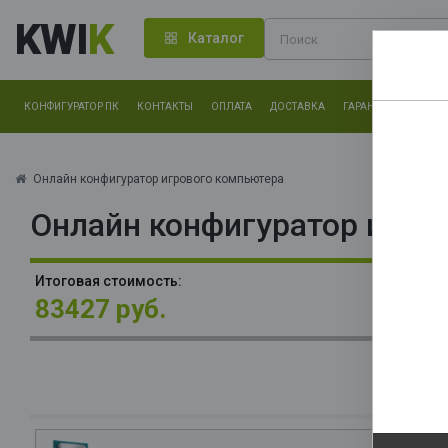
KWI
K
Каталог
КОНФИГУРАТОР ПК
КОНТАКТЫ
ОПЛАТА
ДОСТАВКА
ГАРАНТИЯ
О КОМ
Нам оч
другие.
Онлайн конфигуратор игрового компьютера
Онлайн конфигуратор игро
Закончи
П
Итоговая стоимость:
(P
83427 руб.
T
О
La