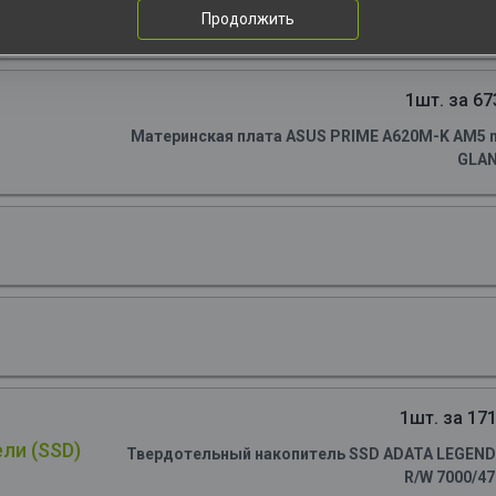
Продолжить
1шт. за 67
Материнская плата ASUS PRIME A620M-K AM5 m
GLA
1шт. за 171
ли (SSD)
Твердотельный накопитель SSD ADATA LEGEND 90
R/W 7000/4