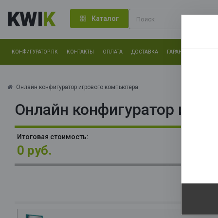
KWI
K
Каталог
КОНФИГУРАТОР ПК
КОНТАКТЫ
ОПЛАТА
ДОСТАВКА
ГАРАНТИЯ
О КОМ
Нам оч
другие.
Онлайн конфигуратор игрового компьютера
Онлайн конфигуратор игро
Закончи
П
Итоговая стоимость:
(R
0 руб.
96