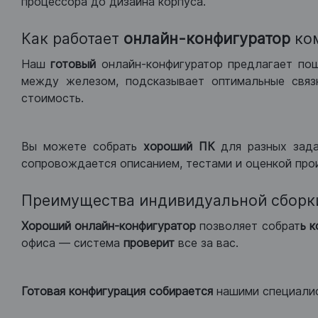
процессора до дизайна корпуса.
Как работает
онлайн-конфигуратор
ко
Наш
готовый
онлайн-конфигуратор предлагает по
между железом, подсказывает оптимальные связк
стоимость.
Вы можете собрать
хороший ПК
для разных зад
сопровождается описанием, тестами и оценкой про
Преимущества индивидуальной сборк
Хороший
онлайн-конфигуратор
позволяет собрат
ь 
офиса — система
проверит
все за вас.
Готовая конфигурация
собирается
нашими специали