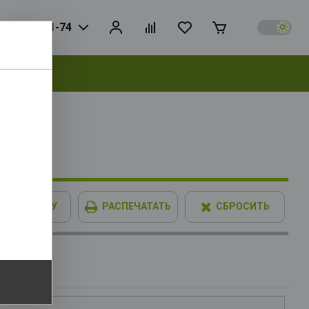
925) 728-81-74
выбрать
X3D BOX
hics, L3
В КОРЗИНУ
РАСПЕЧАТАТЬ
СБРОСИТЬ