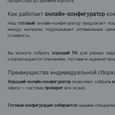
процессора до дизайна корпуса.
Как работает
онлайн-конфигуратор
ко
Наш
готовый
онлайн-конфигуратор предлагает по
между железом, подсказывает оптимальные связк
стоимость.
Вы можете собрать
хороший ПК
для разных зад
сопровождается описанием, тестами и оценкой про
Преимущества индивидуальной сборк
Хороший
онлайн-конфигуратор
позволяет собрат
ь 
офиса — система
проверит
все за вас.
Готовая конфигурация
собирается
нашими специали