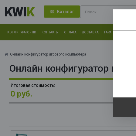
KWI
K
Каталог
КОНФИГУРАТОР ПК
КОНТАКТЫ
ОПЛАТА
ДОСТАВКА
ГАРАНТИЯ
О КОМ
Нам оч
другие.
Онлайн конфигуратор игрового компьютера
Онлайн конфигуратор игро
Закончи
О
Итоговая стоимость:
0 руб.