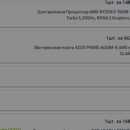
1шт. за 148
Центральный Процессор AMD RYZEN 5 7600X OE
Turbo 5,30GHz, RDNA 2 Graphics
1шт. за 66
Материнская плата ASUS PRIME A620M-K AM5 m
GLA
1шт. за 168
ли (SSD)