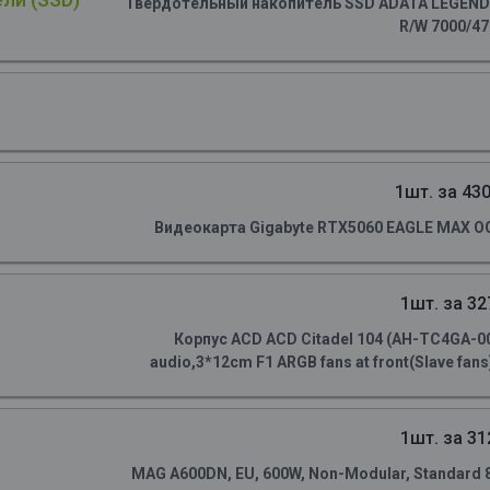
Твердотельный накопитель SSD ADATA LEGEND 90
R/W 7000/4
1шт. за 430
Видеокарта Gigabyte RTX5060 EAGLE MAX OC
1шт. за 32
Корпус ACD ACD Citadel 104 (AH-TC4GA-0
audio,3*12cm F1 ARGB fans at front(Slave fans)
1шт. за 31
MAG A600DN, EU, 600W, Non-Modular, Standard 80 