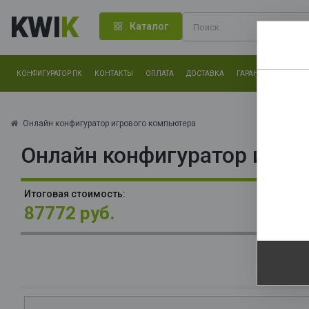
KWI
K
Каталог
КОНФИГУРАТОР ПК
КОНТАКТЫ
ОПЛАТА
ДОСТАВКА
ГАРАНТИЯ
О КОМ
Нам оч
другие.
Онлайн конфигуратор игрового компьютера
Онлайн конфигуратор игро
Закончи
О
Итоговая стоимость:
La
87772 руб.