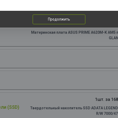
Продолжить
1шт. за 66
Материнская плата ASUS PRIME A620M-K AM5 m
GLA
1шт. за 168
ли (SSD)
Твердотельный накопитель SSD ADATA LEGEND 90
R/W 7000/4