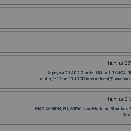
1шт. за 32
Корпус ACD ACD Citadel 104 (AH-TC4GA-0
audio,3*12cm F1 ARGB fans at front(Slave fans)
1шт. за 31
MAG A600DN, EU, 600W, Non-Modular, Standard 80 
Box