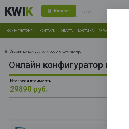
KWI
K
Каталог
КОНФИГУРАТОР ПК
КОНТАКТЫ
ОПЛАТА
ДОСТАВКА
ГАРАНТИЯ
О КОМ
Нам оч
другие.
Онлайн конфигуратор игрового компьютера
Онлайн конфигуратор игро
Закончи
В
Итоговая стоимость:
HD
29890 руб.
П
(P
T
О
La