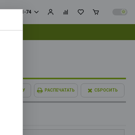
925) 728-81-74
выбрать
bit 3xDP
В КОРЗИНУ
РАСПЕЧАТАТЬ
СБРОСИТЬ
00F OEM
 L3 16Mb,
IMM XPG