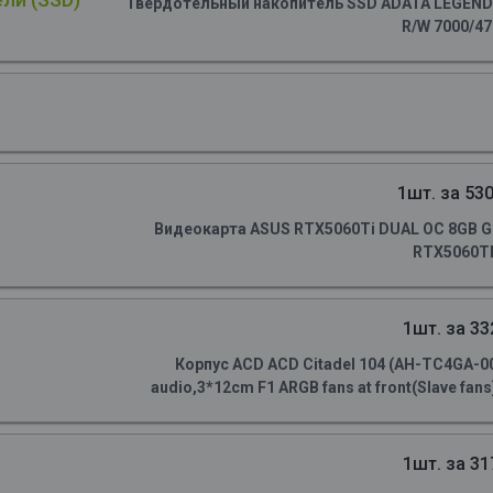
Твердотельный накопитель SSD ADATA LEGEND 90
R/W 7000/4
1шт. за 530
Видеокарта ASUS RTX5060Ti DUAL OC 8GB GD
RTX5060TI
1шт. за 33
Корпус ACD ACD Citadel 104 (AH-TC4GA-0
audio,3*12cm F1 ARGB fans at front(Slave fans)
1шт. за 31