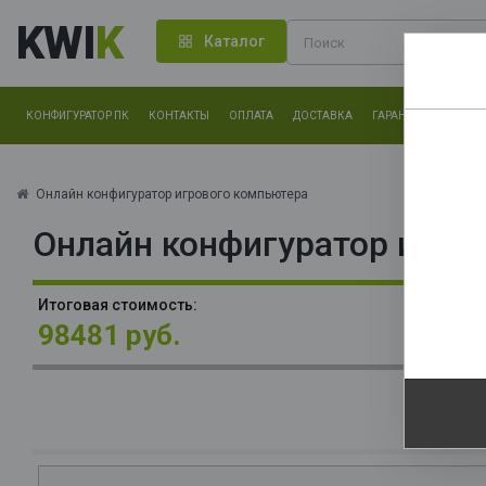
KWI
K
Каталог
КОНФИГУРАТОР ПК
КОНТАКТЫ
ОПЛАТА
ДОСТАВКА
ГАРАНТИЯ
О КОМ
Нам оч
другие.
Онлайн конфигуратор игрового компьютера
Онлайн конфигуратор игро
Закончи
О
Итоговая стоимость:
La
98481 руб.