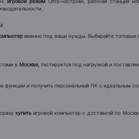
ач:
игровой режим
Ultra-настроек, рабочая станция и
изводительности.
и
компьютер
именно под ваши нужды. Выбирайте топовые 
стами в
Москве,
тестируется под нагрузкой и поставляет
ые функции и получить персональный ПК с идеальным с
сразу
купить
игровой компьютер с доставкой по Москве