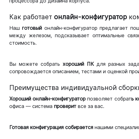
процессора до дизайна корпуса.
Как работает
онлайн-конфигуратор
ко
Наш
готовый
онлайн-конфигуратор предлагает по
между железом, подсказывает оптимальные связк
стоимость.
Вы можете собрать
хороший ПК
для разных зад
сопровождается описанием, тестами и оценкой про
Преимущества индивидуальной сборк
Хороший
онлайн-конфигуратор
позволяет собрат
ь 
офиса — система
проверит
все за вас.
Готовая конфигурация
собирается
нашими специали