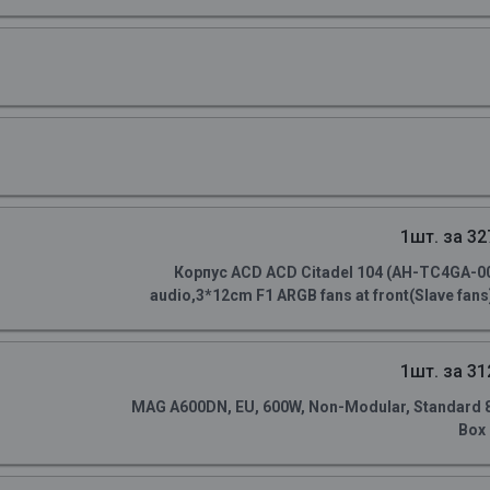
1шт. за 32
Корпус ACD ACD Citadel 104 (AH-TC4GA-0
audio,3*12cm F1 ARGB fans at front(Slave fans)
1шт. за 31
MAG A600DN, EU, 600W, Non-Modular, Standard 80 
Box