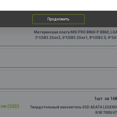
Продолжить
1шт. за 159
Материнская плата MSI PRO B860-P B860, LGA1
2*USB3.2Gen2, 6*USB3.2Gen1, 8*USB2.0, 4*SAT
1шт. за 168
ли (SSD)
Твердотельный накопитель SSD ADATA LEGEND 90
R/W 7000/4