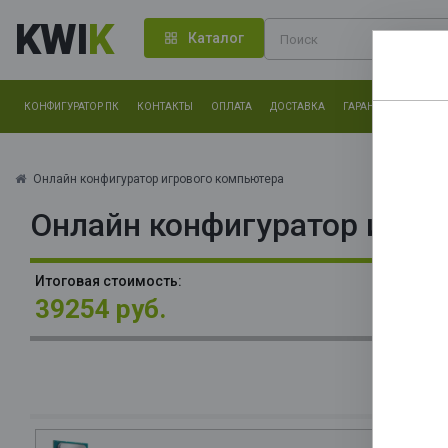
KWI
K
Каталог
КОНФИГУРАТОР ПК
КОНТАКТЫ
ОПЛАТА
ДОСТАВКА
ГАРАНТИЯ
О КОМ
Нам оч
другие.
Онлайн конфигуратор игрового компьютера
Онлайн конфигуратор игро
Закончи
В
Итоговая стоимость:
3x
39254 руб.
П
(A
24
О
La