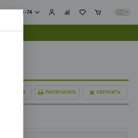
925) 728-81-74
выбрать
 192bit
В КОРЗИНУ
РАСПЕЧАТАТЬ
СБРОСИТЬ
45KF OEM
b, Cache
IMM XPG