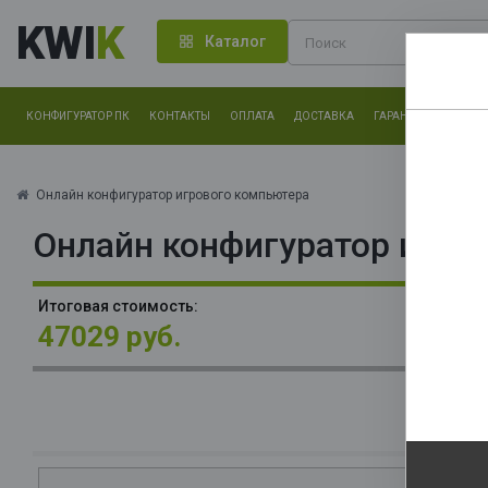
KWI
K
Каталог
КОНФИГУРАТОР ПК
КОНТАКТЫ
ОПЛАТА
ДОСТАВКА
ГАРАНТИЯ
О КОМ
Нам оч
другие.
Онлайн конфигуратор игрового компьютера
Онлайн конфигуратор игро
Закончи
В
Итоговая стоимость:
3x
47029 руб.
О
La