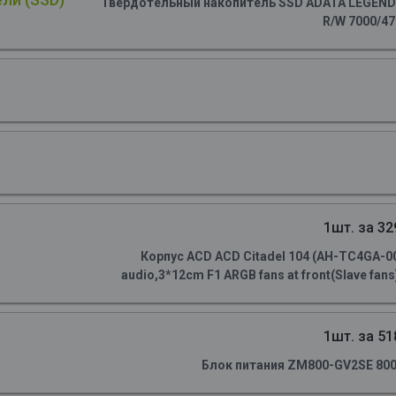
Твердотельный накопитель SSD ADATA LEGEND 90
R/W 7000/4
1шт. за 32
Корпус ACD ACD Citadel 104 (AH-TC4GA-0
audio,3*12cm F1 ARGB fans at front(Slave fans)
1шт. за 51
Блок питания ZM800-GV2SE 800