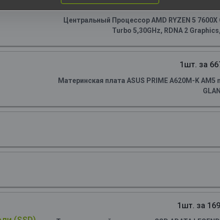
1шт. за 149
Центральный Процессор AMD RYZEN 5 7600X OE
Turbo 5,30GHz, RDNA 2 Graphics
1шт. за 66
Материнская плата ASUS PRIME A620M-K AM5 m
GLA
1шт. за 169
ли (SSD)