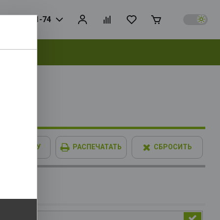
925) 728-81-74
выбрать
 192bit
В КОРЗИНУ
РАСПЕЧАТАТЬ
СБРОСИТЬ
IMM XPG