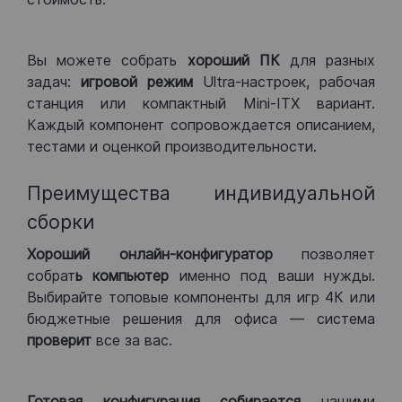
Вы можете собрать
хороший ПК
для разных
задач:
игровой режим
Ultra-настроек, рабочая
станция или компактный Mini-ITX вариант.
Каждый компонент сопровождается описанием,
тестами и оценкой производительности.
Преимущества индивидуальной
сборки
Хороший
онлайн-конфигуратор
позволяет
собрат
ь компьютер
именно под ваши нужды.
Выбирайте топовые компоненты для игр 4К или
бюджетные решения для офиса — система
проверит
все за вас.
Готовая конфигурация
собирается
нашими