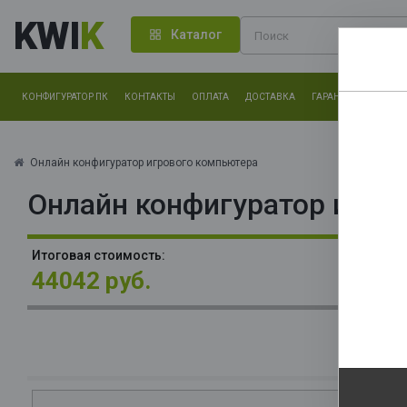
KWI
K
Каталог
КОНФИГУРАТОР ПК
КОНТАКТЫ
ОПЛАТА
ДОСТАВКА
ГАРАНТИЯ
О КОМ
Нам оч
другие.
Онлайн конфигуратор игрового компьютера
Онлайн конфигуратор игро
Закончи
В
Итоговая стоимость:
3x
44042 руб.
О
La