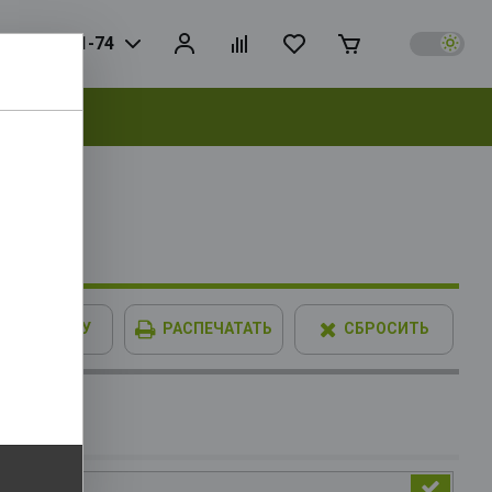
925) 728-81-74
выбрать
7 256bit
В КОРЗИНУ
РАСПЕЧАТАТЬ
СБРОСИТЬ
IMM XPG