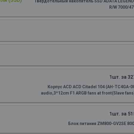
Твердотельный накопитель SSD ADATA LEGEND 90
R/W 7000/4
1шт. за 32
Корпус ACD ACD Citadel 104 (AH-TC4GA-0
audio,3*12cm F1 ARGB fans at front(Slave fans)
1шт. за 51
Блок питания ZM800-GV2SE 800