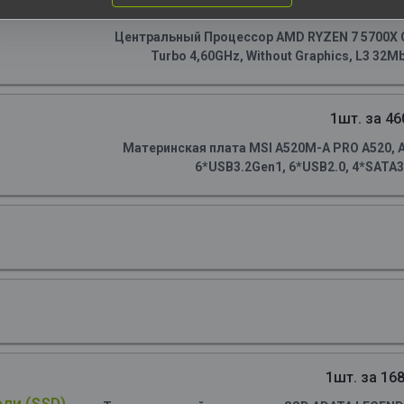
1шт. за 141
Центральный Процессор AMD RYZEN 7 5700X OE
Turbo 4,60GHz, Without Graphics, L3 32Mb
1шт. за 46
Материнская плата MSI A520M-A PRO A520, AM
6*USB3.2Gen1, 6*USB2.0, 4*SATA3.
1шт. за 168
ли (SSD)