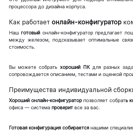
процессора до дизайна корпуса.
Как работает
онлайн-конфигуратор
ко
Наш
готовый
онлайн-конфигуратор предлагает по
между железом, подсказывает оптимальные связк
стоимость.
Вы можете собрать
хороший ПК
для разных зад
сопровождается описанием, тестами и оценкой про
Преимущества индивидуальной сборк
Хороший
онлайн-конфигуратор
позволяет собрат
ь 
офиса — система
проверит
все за вас.
Готовая конфигурация
собирается
нашими специали