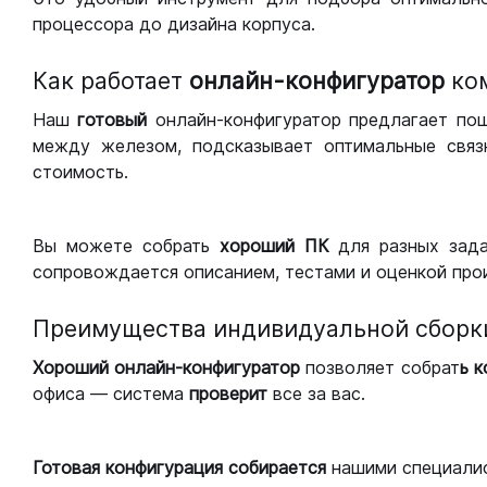
процессора до дизайна корпуса.
Как работает
онлайн-конфигуратор
ко
Наш
готовый
онлайн-конфигуратор предлагает по
между железом, подсказывает оптимальные связк
стоимость.
Вы можете собрать
хороший ПК
для разных зад
сопровождается описанием, тестами и оценкой про
Преимущества индивидуальной сборк
Хороший
онлайн-конфигуратор
позволяет собрат
ь 
офиса — система
проверит
все за вас.
Готовая конфигурация
собирается
нашими специали