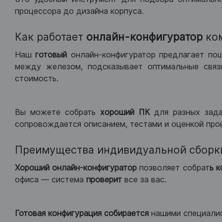
процессора до дизайна корпуса.
Как работает
онлайн-конфигуратор
ко
Наш
готовый
онлайн-конфигуратор предлагает по
между железом, подсказывает оптимальные связк
стоимость.
Вы можете собрать
хороший ПК
для разных зад
сопровождается описанием, тестами и оценкой про
Преимущества индивидуальной сборк
Хороший
онлайн-конфигуратор
позволяет собрат
ь 
офиса — система
проверит
все за вас.
Готовая конфигурация
собирается
нашими специали