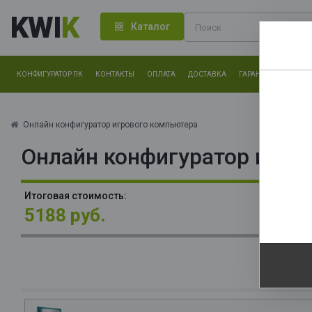
KWI
K
Каталог
КОНФИГУРАТОР ПК
КОНТАКТЫ
ОПЛАТА
ДОСТАВКА
ГАРАНТИЯ
О КОМ
Нам оч
другие.
Онлайн конфигуратор игрового компьютера
Онлайн конфигуратор игро
Закончи
М
Итоговая стоимость:
О
5188 руб.