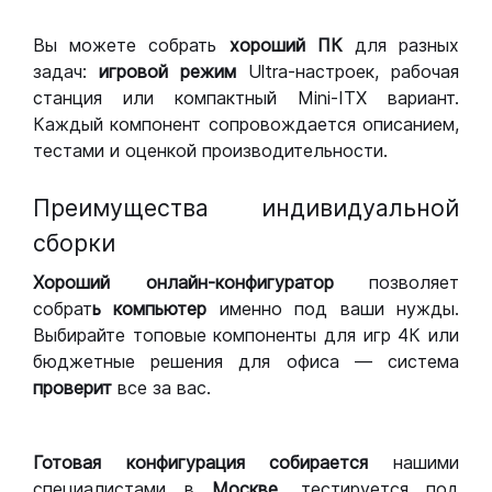
Вы можете собрать
хороший ПК
для разных
задач:
игровой режим
Ultra-настроек, рабочая
станция или компактный Mini-ITX вариант.
Каждый компонент сопровождается описанием,
тестами и оценкой производительности.
Преимущества индивидуальной
сборки
Хороший
онлайн-конфигуратор
позволяет
собрат
ь компьютер
именно под ваши нужды.
Выбирайте топовые компоненты для игр 4К или
бюджетные решения для офиса — система
проверит
все за вас.
Готовая конфигурация
собирается
нашими
специалистами в
Москве,
тестируется под