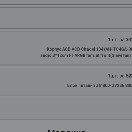
1шт. за 33
Корпус ACD ACD Citadel 104 (AH-TC4GA-0
audio,3*12cm F1 ARGB fans at front(Slave fans)
1шт. за 52
Блок питания ZM800-GV2SE 800