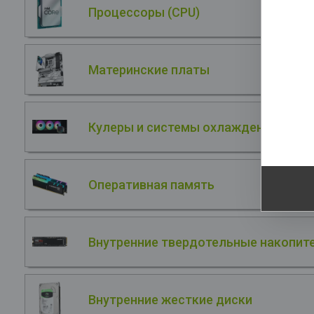
Процессоры (CPU)
4*
О
La
Материнские платы
В
S
NV
Кулеры и системы охлаждения
He
Оперативная память
Внутренние твердотельные накопите
Внутренние жесткие диски