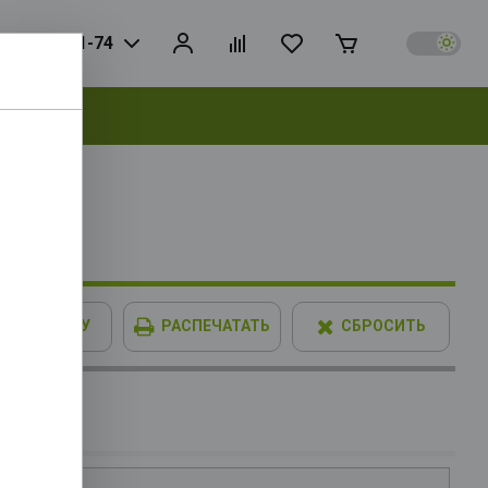
925) 728-81-74
выбрать
7 256bit
В КОРЗИНУ
РАСПЕЧАТАТЬ
СБРОСИТЬ
65KF OEM
Mb, Cache
GA1851,
*USB2.0,