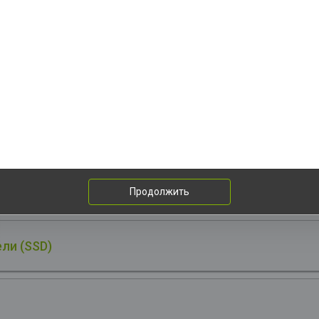
SATA3.0, 5G, Type-C(DP), DP, HDMI, ATX, RTL
перативная память:
Модуль памяти ADATA 32GB DDR5 6400 D
ncer 2*16, 1.4V, CL32-39-39, black
нутренние твердотельные накопители (SSD):
Твердотельный нак
SD ADATA LEGEND 960 MAX 2TB M.2 2280 ALEG-960M-2TCS PCIe Gen
Me, 7400/6800, IOPS 750/630, MTBF 2M, 3D NAND, 1560TBW, work w
at Sink, RTL
Продолжить
ли (SSD)