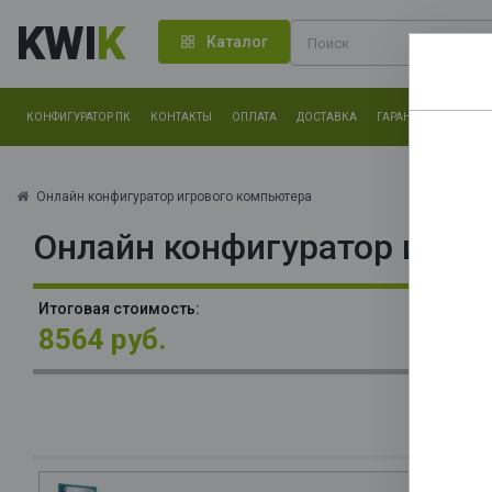
KWI
K
Каталог
КОНФИГУРАТОР ПК
КОНТАКТЫ
ОПЛАТА
ДОСТАВКА
ГАРАНТИЯ
О КОМ
Нам оч
другие.
Онлайн конфигуратор игрового компьютера
Онлайн конфигуратор игро
Закончи
В
Итоговая стоимость:
3x
8564 руб.
П
(A
30
М
4*