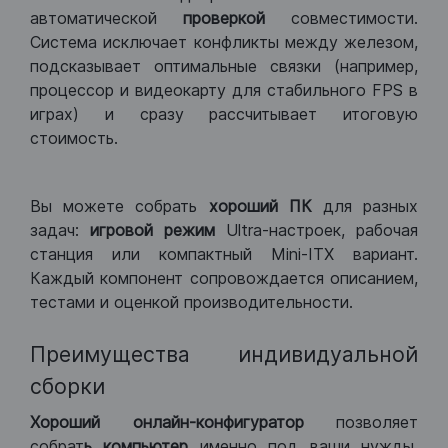
автоматической
проверкой
совместимости.
Система исключает конфликты между железом,
подсказывает оптимальные связки (например,
процессор и видеокарту для стабильного FPS в
играх) и сразу рассчитывает итоговую
стоимость.
Вы можете собрать
хороший ПК
для разных
задач:
игровой режим
Ultra-настроек, рабочая
станция или компактный Mini-ITX вариант.
Каждый компонент сопровождается описанием,
тестами и оценкой производительности.
Преимущества индивидуальной
сборки
Хороший
онлайн-конфигуратор
позволяет
собрат
ь компьютер
именно под ваши нужды.