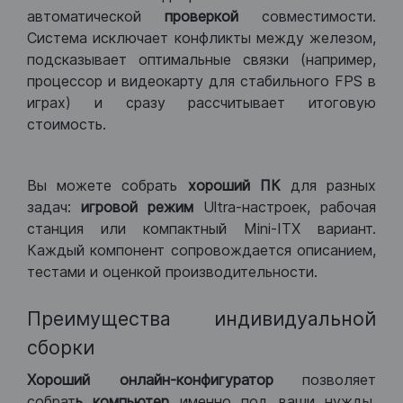
автоматической
проверкой
совместимости.
Система исключает конфликты между железом,
подсказывает оптимальные связки (например,
процессор и видеокарту для стабильного FPS в
играх) и сразу рассчитывает итоговую
стоимость.
Вы можете собрать
хороший ПК
для разных
задач:
игровой режим
Ultra-настроек, рабочая
станция или компактный Mini-ITX вариант.
Каждый компонент сопровождается описанием,
тестами и оценкой производительности.
Преимущества индивидуальной
сборки
Хороший
онлайн-конфигуратор
позволяет
собрат
ь компьютер
именно под ваши нужды.