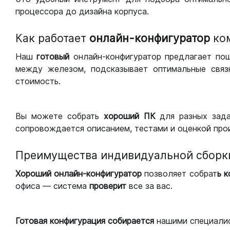
процессора до дизайна корпуса.
Как работает
онлайн-конфигуратор
ко
Наш
готовый
онлайн-конфигуратор предлагает по
между железом, подсказывает оптимальные связк
стоимость.
Вы можете собрать
хороший ПК
для разных зад
сопровождается описанием, тестами и оценкой про
Преимущества индивидуальной сборк
Хороший
онлайн-конфигуратор
позволяет собрат
ь 
офиса — система
проверит
все за вас.
Готовая конфигурация
собирается
нашими специали