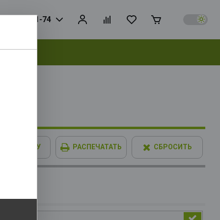
925) 728-81-74
выбрать
 192bit
В КОРЗИНУ
РАСПЕЧАТАТЬ
СБРОСИТЬ
IMM XPG