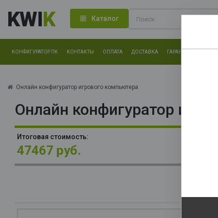
KWI
K
Каталог
КОНФИГУРАТОР ПК
КОНТАКТЫ
ОПЛАТА
ДОСТАВКА
ГАРАНТИЯ
О КОМ
Нам оч
другие.
Онлайн конфигуратор игрового компьютера
Онлайн конфигуратор игро
Закончи
В
Итоговая стоимость:
3x
47467 руб.
О
La