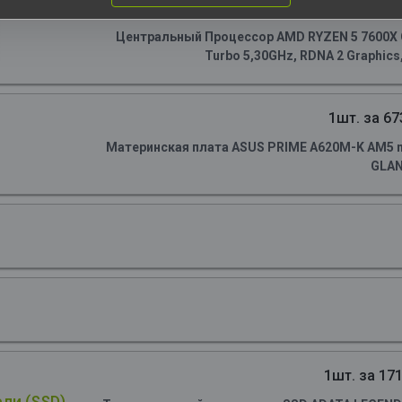
1шт. за 150
Центральный Процессор AMD RYZEN 5 7600X OE
Turbo 5,30GHz, RDNA 2 Graphics
1шт. за 67
Материнская плата ASUS PRIME A620M-K AM5 m
GLA
1шт. за 171
ли (SSD)