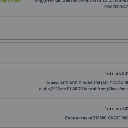
Твердотельный накопитель SSD ADATA LEGEND 90
R/W 7000/4
1шт. за 33
Корпус ACD ACD Citadel 104 (AH-TC4GA-0
audio,3*12cm F1 ARGB fans at front(Slave fans)
1шт. за 52
Блок питания ZM800-GV2SE 800