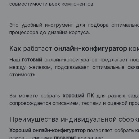
совместимости всех компонентов.
Это удобный инструмент для подбора оптимальн
процессора до дизайна корпуса.
Как работает
онлайн-конфигуратор
ко
Наш
готовый
онлайн-конфигуратор предлагает по
между железом, подсказывает оптимальные связк
стоимость.
Вы можете собрать
хороший ПК
для разных зад
сопровождается описанием, тестами и оценкой про
Преимущества индивидуальной сборк
Хороший
онлайн-конфигуратор
позволяет собрат
ь 
офиса — система
проверит
все за вас.