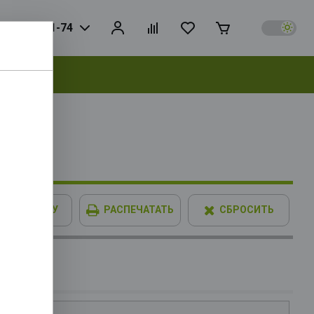
925) 728-81-74
выбрать
7 256bit
В КОРЗИНУ
РАСПЕЧАТАТЬ
СБРОСИТЬ
0GT OEM
6Mb, TDP
IMM XPG