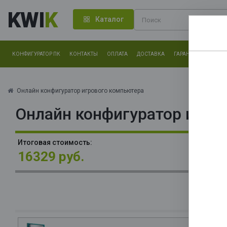
KWI
K
Каталог
КОНФИГУРАТОР ПК
КОНТАКТЫ
ОПЛАТА
ДОСТАВКА
ГАРАНТИЯ
О КОМ
Нам оч
другие.
Онлайн конфигуратор игрового компьютера
Онлайн конфигуратор игро
Закончи
В
Итоговая стоимость:
3x
16329 руб.
П
(C
6
О
La