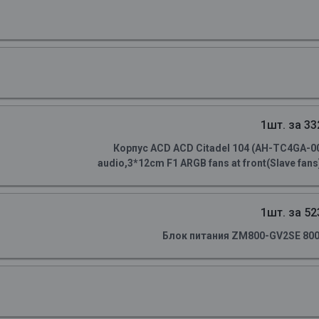
1шт. за 33
Корпус ACD ACD Citadel 104 (AH-TC4GA-0
audio,3*12cm F1 ARGB fans at front(Slave fans)
1шт. за 52
Блок питания ZM800-GV2SE 800