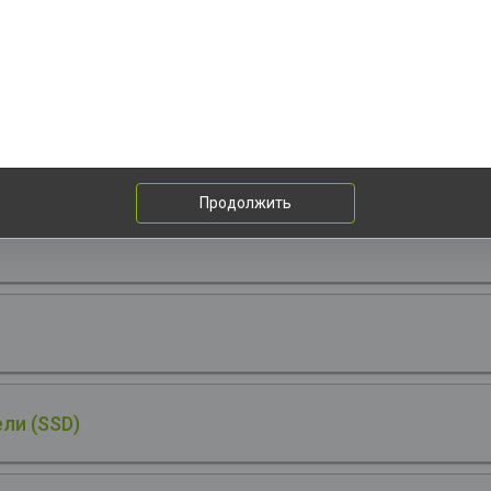
нутренние твердотельные накопители (SSD):
Твердотельный нак
SD ADATA LEGEND 960 MAX 2TB M.2 2280 ALEG-960M-2TCS PCIe Gen
Me, 7400/6800, IOPS 750/630, MTBF 2M, 3D NAND, 1560TBW, work w
1шт. за 77
at Sink, RTL
Материнская плата ASUS PRIME B550M-A AM4 m
DVI VGA GL
Продолжить
ли (SSD)