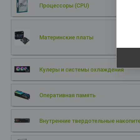
Процессоры (CPU)
В
S
NV
He
Материнские платы
Кулеры и системы охлаждения
Оперативная память
Внутренние твердотельные накопите