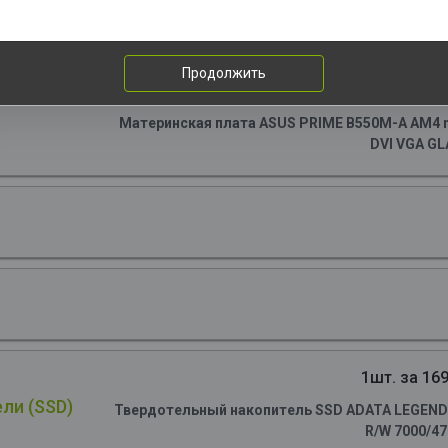
Продолжить
1шт. за 76
Материнская плата ASUS PRIME B550M-A AM4 m
DVI VGA GL
1шт. за 169
ли (SSD)
Твердотельный накопитель SSD ADATA LEGEND 90
R/W 7000/4