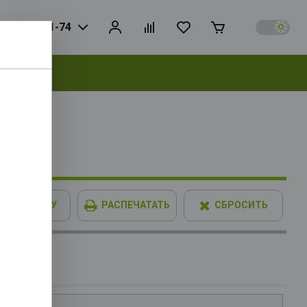
925) 728-81-74
выбрать
 192bit
В КОРЗИНУ
РАСПЕЧАТАТЬ
СБРОСИТЬ
0GT OEM
6Mb, TDP
IMM XPG