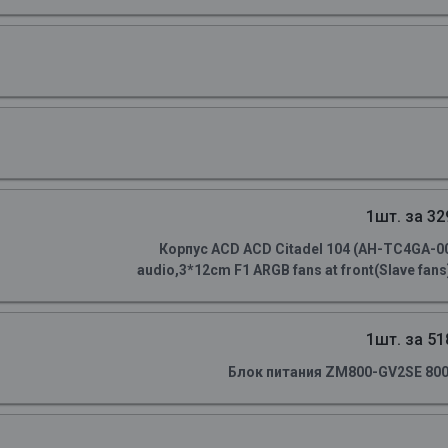
1шт. за 32
Корпус ACD ACD Citadel 104 (AH-TC4GA-0
audio,3*12cm F1 ARGB fans at front(Slave fans)
1шт. за 51
Блок питания ZM800-GV2SE 800