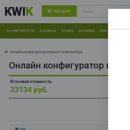
KWI
K
Каталог
КОНФИГУРАТОР ПК
КОНТАКТЫ
ОПЛАТА
ДОСТАВКА
ГАРАНТИЯ
О КОМ
Нам оч
другие.
Онлайн конфигуратор игрового компьютера
Онлайн конфигуратор игро
Закончи
В
Итоговая стоимость:
3x
33134 руб.
П
(C
6
О
La