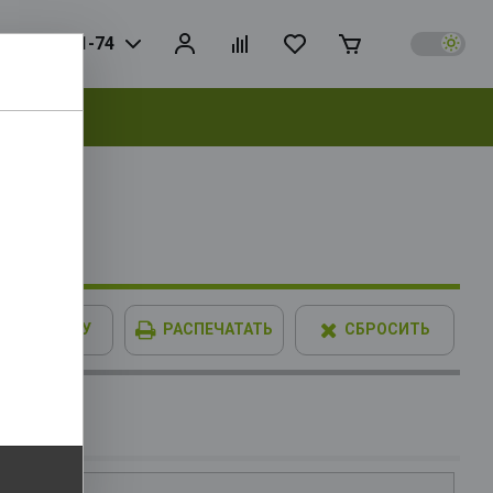
925) 728-81-74
выбрать
X3D OEM
 L3 96Mb,
В КОРЗИНУ
РАСПЕЧАТАТЬ
СБРОСИТЬ