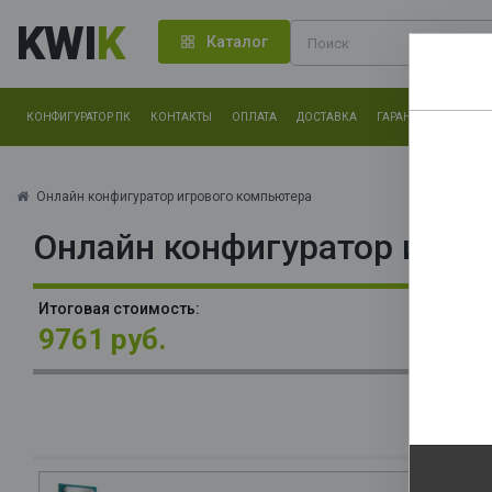
KWI
K
Каталог
КОНФИГУРАТОР ПК
КОНТАКТЫ
ОПЛАТА
ДОСТАВКА
ГАРАНТИЯ
О КОМ
Нам оч
другие.
Онлайн конфигуратор игрового компьютера
Онлайн конфигуратор игро
Закончи
П
Итоговая стоимость:
(V
9761 руб.
TD
О