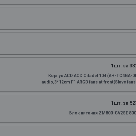
1шт. за 33
Корпус ACD ACD Citadel 104 (AH-TC4GA-0
audio,3*12cm F1 ARGB fans at front(Slave fans)
1шт. за 52
Блок питания ZM800-GV2SE 800