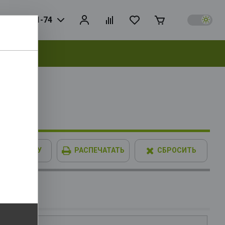
925) 728-81-74
выбрать
7 256bit
В КОРЗИНУ
РАСПЕЧАТАТЬ
СБРОСИТЬ
IMM XPG