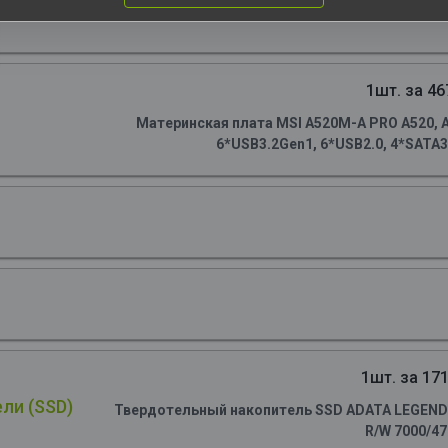
1шт. за 46
Материнская плата MSI A520M-A PRO A520, AM
6*USB3.2Gen1, 6*USB2.0, 4*SATA3.
1шт. за 171
ли (SSD)
Твердотельный накопитель SSD ADATA LEGEND 90
R/W 7000/4