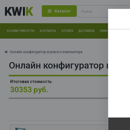
KWI
K
Каталог
КОНФИГУРАТОР ПК
КОНТАКТЫ
ОПЛАТА
ДОСТАВКА
ГАРАНТИЯ
О КОМ
Нам оч
другие.
Онлайн конфигуратор игрового компьютера
Онлайн конфигуратор игро
Закончи
В
Итоговая стоимость:
3x
30353 руб.
О
La