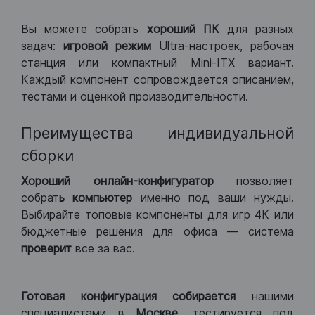
Вы можете собрать
хороший ПК
для разных
задач:
игровой режим
Ultra-настроек, рабочая
станция или компактный Mini-ITX вариант.
Каждый компонент сопровождается описанием,
тестами и оценкой производительности.
Преимущества индивидуальной
сборки
Хороший
онлайн-конфигуратор
позволяет
собрат
ь компьютер
именно под ваши нужды.
Выбирайте топовые компоненты для игр 4К или
бюджетные решения для офиса — система
проверит
все за вас.
Готовая конфигурация
собирается
нашими
специалистами в
Москве,
тестируется под