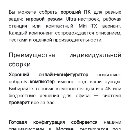
Вы можете собрать
хороший ПК
для разных
задач:
игровой режим
Ultra-настроек, рабочая
станция или компактный Mini-ITX вариант.
Каждый компонент сопровождается описанием,
тестами и оценкой производительности.
Преимущества индивидуальной
сборки
Хороший
онлайн-конфигуратор
позволяет
собрат
ь компьютер
именно под ваши нужды.
Выбирайте топовые компоненты для игр 4К или
бюджетные решения для офиса — система
проверит
все за вас.
Готовая конфигурация
собирается
нашими
специалистами в
Москве,
тестируется под