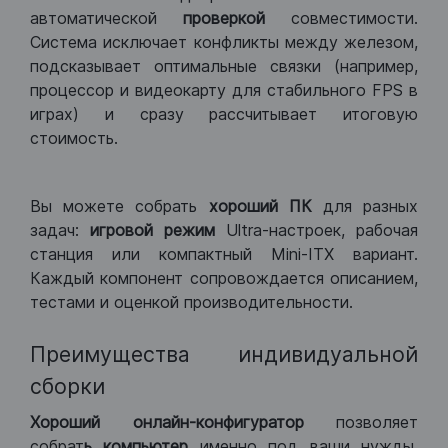
автоматической
проверкой
совместимости.
Система исключает конфликты между железом,
подсказывает оптимальные связки (например,
процессор и видеокарту для стабильного FPS в
играх) и сразу рассчитывает итоговую
стоимость.
Вы можете собрать
хороший ПК
для разных
задач:
игровой режим
Ultra-настроек, рабочая
станция или компактный Mini-ITX вариант.
Каждый компонент сопровождается описанием,
тестами и оценкой производительности.
Преимущества индивидуальной
сборки
Хороший
онлайн-конфигуратор
позволяет
собрат
ь компьютер
именно под ваши нужды.