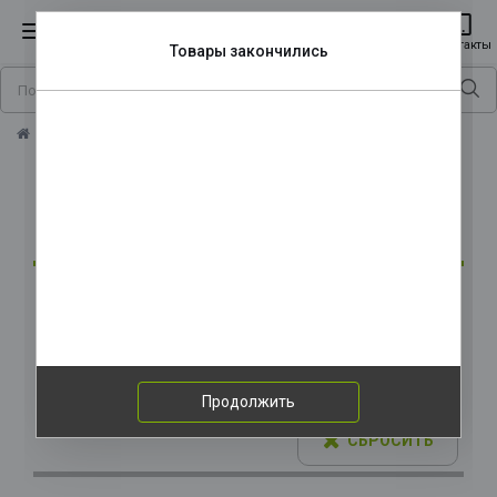
KWI
K
Контакты
Товары закончились
Онлайн конфигуратор игрового компьютера
Нам очень жаль, но часть комплектующих
закончилась. Вы можете выбрать другие.
Онлайн конфигуратор
игрового компьютера
Закончившиеся комплектующиеся:
Оперативная память:
Модуль памяти
Итоговая стоимость:
Kingston KF556C36BWEK2-64
5236 руб.
В КОРЗИНУ
РАСПЕЧАТАТЬ
Продолжить
СБРОСИТЬ