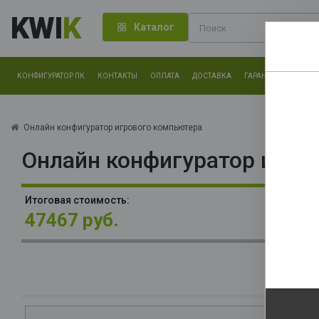
KWI
K
Каталог
КОНФИГУРАТОР ПК
КОНТАКТЫ
ОПЛАТА
ДОСТАВКА
ГАРАНТИЯ
О КОМ
Нам оч
другие.
Онлайн конфигуратор игрового компьютера
Онлайн конфигуратор игро
Закончи
В
Итоговая стоимость:
3x
47467 руб.
О
La