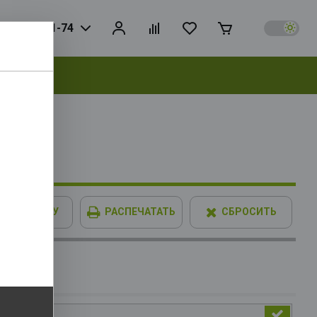
925) 728-81-74
выбрать
7 256bit
В КОРЗИНУ
РАСПЕЧАТАТЬ
СБРОСИТЬ
IMM XPG