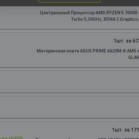
1шт. за 150
Центральный Процессор AMD RYZEN 5 7600X OE
Turbo 5,30GHz, RDNA 2 Graphics
1шт. за 67
Материнская плата ASUS PRIME A620M-K AM5 m
GLA
1шт. за 171
ли (SSD)