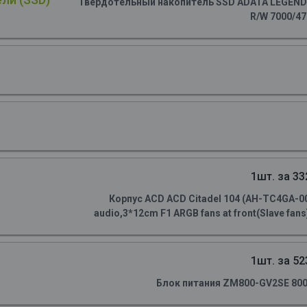
Твердотельный накопитель SSD ADATA LEGEND 90
R/W 7000/4
1шт. за 33
Корпус ACD ACD Citadel 104 (AH-TC4GA-0
audio,3*12cm F1 ARGB fans at front(Slave fans)
1шт. за 52
Блок питания ZM800-GV2SE 800