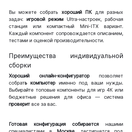
Вы можете собрать
хороший ПК
для разных
задач:
игровой режим
Ultra-настроек, рабочая
станция или компактный Mini-ITX вариант.
Каждый компонент сопровождается описанием,
тестами и оценкой производительности.
Преимущества индивидуальной
сборки
Хороший
онлайн-конфигуратор
позволяет
собрат
ь компьютер
именно под ваши нужды.
Выбирайте топовые компоненты для игр 4К или
бюджетные решения для офиса — система
проверит
все за вас.
Готовая конфигурация
собирается
нашими
специалистами в
Москве,
тестируется под