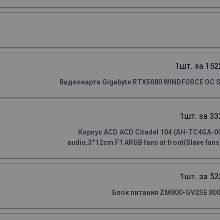
1шт. за 152
Видеокарта Gigabyte RTX5080 WINDFORCE OC S
1шт. за 33
Корпус ACD ACD Citadel 104 (AH-TC4GA-0
audio,3*12cm F1 ARGB fans at front(Slave fans)
1шт. за 52
Блок питания ZM800-GV2SE 800