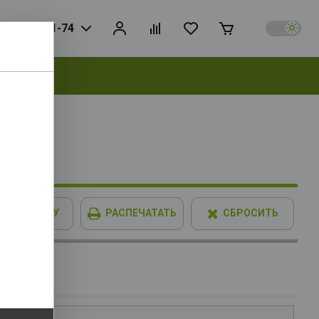
925) 728-81-74
выбрать
0GT OEM
6Mb, TDP
В КОРЗИНУ
РАСПЕЧАТАТЬ
СБРОСИТЬ
IMM XPG