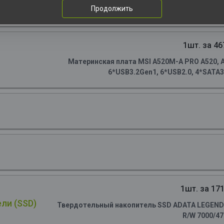
Продолжить
1шт. за 46
Материнская плата MSI A520M-A PRO A520, AM
6*USB3.2Gen1, 6*USB2.0, 4*SATA3.
1шт. за 171
ли (SSD)
Твердотельный накопитель SSD ADATA LEGEND 90
R/W 7000/4