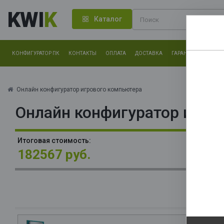
KWI
K
Каталог
КОНФИГУРАТОР ПК
КОНТАКТЫ
ОПЛАТА
ДОСТАВКА
ГАРАНТИЯ
О КОМ
Нам оч
другие.
Онлайн конфигуратор игрового компьютера
Онлайн конфигуратор игро
Закончи
П
Итоговая стоимость:
(C
182567 руб.
6
О
La