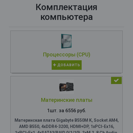
Комплектация
компьютера
Процессоры (CPU)
ДОБАВИТЬ
Материнские платы
1шт. за 6556 руб.
Материнская плата Gigabyte B550M K, Socket AM4,
AMD B550, 4xDDR4-3200, HDMI+DP, 1xPCI-Ex16,
1xPCI-Ex1, 4xSATA3(RAID 0/1/10), 2xM.2, 8 Ch Audio,